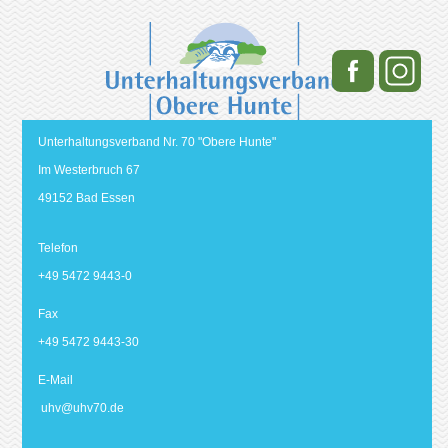
Unterhaltungsverband Nr. 70 "Obere Hunte"
Im Westerbruch 67
49152 Bad Essen
Telefon
+49 5472 9443-0
Fax
+49 5472 9443-30
E-Mail
uhv@
uhv70.de