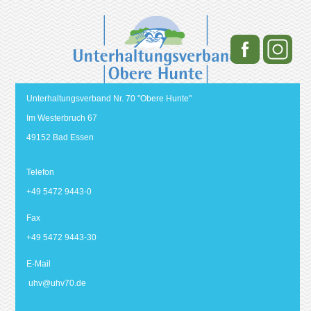
Unterhaltungsverband Nr. 70 "Obere Hunte"
Im Westerbruch 67
49152 Bad Essen
Telefon
+49 5472 9443-0
Fax
+49 5472 9443-30
E-Mail
uhv@
uhv70.de